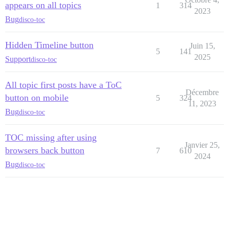
appears on all topics
1
314
2023
Bug
disco-toc
Hidden Timeline button
Juin 15,
5
141
2025
Support
disco-toc
All topic first posts have a ToC
Décembre
button on mobile
5
324
11, 2023
Bug
disco-toc
TOC missing after using
Janvier 25,
browsers back button
7
610
2024
Bug
disco-toc