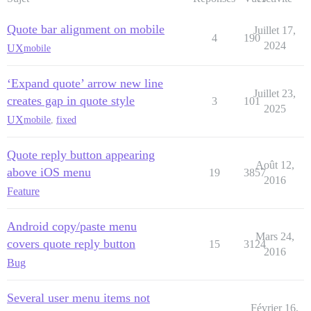
Quote bar alignment on mobile
Juillet 17,
4
190
2024
UX
mobile
‘Expand quote’ arrow new line
Juillet 23,
creates gap in quote style
3
101
2025
UX
mobile
,
fixed
Quote reply button appearing
Août 12,
above iOS menu
19
3857
2016
Feature
Android copy/paste menu
Mars 24,
covers quote reply button
15
3124
2016
Bug
Several user menu items not
Février 16,