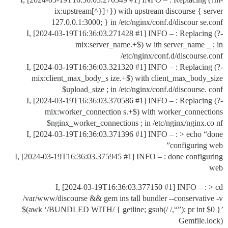
ix:upstream[^}]+}) with upstream discourse { server
127.0.0.1:3000; } in /etc/nginx/conf.d/discour se.conf
I, [2024-03-19T16:36:03.271428
#1
] INFO – : Replacing (?-
mix:server_name.+$) w ith server_name _ ; in
/etc/nginx/conf.d/discourse.conf
I, [2024-03-19T16:36:03.321320
#1
] INFO – : Replacing (?-
mix:client_max_body_s ize.+$) with client_max_body_size
$upload_size ; in /etc/nginx/conf.d/discourse. conf
I, [2024-03-19T16:36:03.370586
#1
] INFO – : Replacing (?-
mix:worker_connection s.+$) with worker_connections
$nginx_worker_connections ; in /etc/nginx/nginx.co nf
I, [2024-03-19T16:36:03.371396
#1
] INFO – : > echo “done
configuring web”
I, [2024-03-19T16:36:03.375945
#1
] INFO – : done configuring
web
I, [2024-03-19T16:36:03.377150
#1
] INFO – : > cd
/var/www/discourse && gem ins tall bundler --conservative -v
$(awk ‘/BUNDLED WITH/ { getline; gsub(/ /,“”); pr int $0 }’
Gemfile.lock)