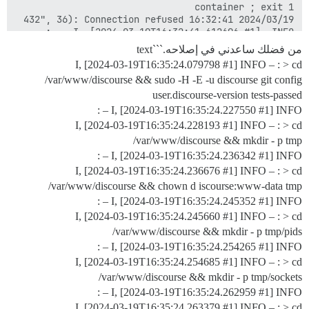
من فضلك ساعدني في إصلاحه.```text
I, [2024-03-19T16:35:24.079798
#1
] INFO – : > cd
/var/www/discourse && sudo -H -E -u discourse git config
user.discourse-version tests-passed
I, [2024-03-19T16:35:24.227550
#1
] INFO – :
I, [2024-03-19T16:35:24.228193
#1
] INFO – : > cd
/var/www/discourse && mkdir - p tmp
I, [2024-03-19T16:35:24.236342
#1
] INFO – :
I, [2024-03-19T16:35:24.236676
#1
] INFO – : > cd
/var/www/discourse && chown d iscourse:www-data tmp
I, [2024-03-19T16:35:24.245352
#1
] INFO – :
I, [2024-03-19T16:35:24.245660
#1
] INFO – : > cd
/var/www/discourse && mkdir - p tmp/pids
I, [2024-03-19T16:35:24.254265
#1
] INFO – :
I, [2024-03-19T16:35:24.254685
#1
] INFO – : > cd
/var/www/discourse && mkdir - p tmp/sockets
I, [2024-03-19T16:35:24.262959
#1
] INFO – :
I, [2024-03-19T16:35:24.263379
#1
] INFO – : > cd