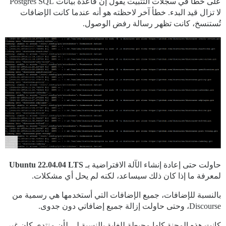
على خطأ في سجلات التثبيت يقول إن قاعدة بيانات Postgres SQL
لا تزال قيد البدء. خطأ آخر لاحظته هو أنه عندما كانت الإضافات
تُستنسخ، كانت تظهر رسالة رفض الوصول.
حاولت حتى إعادة إنشاء الآلة الافتراضية بـ
Ubuntu 22.04.04 LTS
لمعرفة ما إذا كان ذلك سيساعد، لكنه لم يحل أي مشكلات.
بالنسبة للإضافات، جميع الإضافات التي أستخدمها هي رسمية من
Discourse، وحتى حاولت إزالة جميع إضافاتي دون جدوى.
كانت هذه المحنة كلها محبطة للغاية بالنسبة لي لأن منتدي كان غير