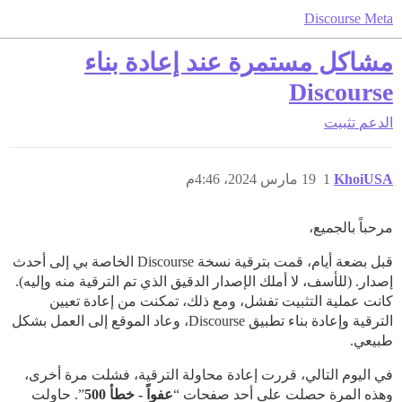
Discourse Meta
مشاكل مستمرة عند إعادة بناء
Discourse
الدعم
تثبيت
KhoiUSA
1
19 مارس 2024، 4:46م
مرحباً بالجميع،
قبل بضعة أيام، قمت بترقية نسخة Discourse الخاصة بي إلى أحدث
إصدار. (للأسف، لا أملك الإصدار الدقيق الذي تم الترقية منه وإليه).
كانت عملية التثبيت تفشل، ومع ذلك، تمكنت من إعادة تعيين
الترقية وإعادة بناء تطبيق Discourse، وعاد الموقع إلى العمل بشكل
طبيعي.
في اليوم التالي، قررت إعادة محاولة الترقية، فشلت مرة أخرى،
وهذه المرة حصلت على أحد صفحات “
عفواً - خطأ 500
”. حاولت