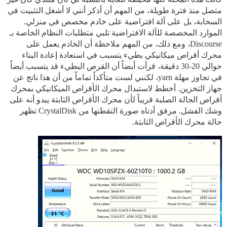
متصل منذ فترة طويلة، من المهم أن أذكر أنني لا أشغل التثبيت في
السحابة، بل على آلة افتراضية على خادم مخصص في منزلي.
الموارد المخصصة للآلة الافتراضية تلبي متطلبات النظام الخاصة بـ
Discourse، ومع ذلك، من المهم ملاحظة أن الخادم يعمل على
محرك أقراص ميكانيكي بطيء يتسبب في استعادة إعادة البناء
حوالي 20-30 دقيقة، قرأت أيضاً أن القرص البطيء قد يتسبب أيضاً
في تجاوز مهلة yarn، لكنني لست متأكداً تماماً من أن هذا ناتج عن
جهاز التخزين. أخطط لاستبدال محرك الأقراص الميكانيكي بمحرك
أقراص الحالة الصلبة قريباً لأن محرك الأقراص الثابتة يبدو أنه على
وشك الفشل. مرفق أدناه صورة التقطتها من CrystalDisk تظهر
حالة محرك الأقراص الثابتة.