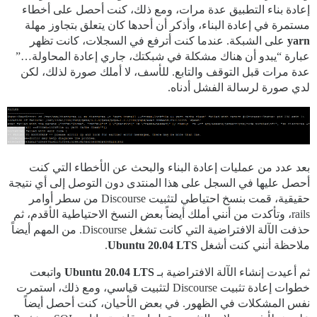
إعادة بناء التطبيق عدة مرات، ومع ذلك، كنت أحصل على أخطاء
مستمرة في إعادة البناء، وأذكر أن أحدها كان يتعلق بتجاوز مهلة
yarn
على الشبكة. عندما كنت أترفع في السجلات، كانت تظهر
عبارة “يبدو أن هناك مشكلة في شبكتك، جاري إعادة المحاولة…”
عدة مرات قبل التوقف والتابع. للأسف، لا أملك صورة لذلك، لكن
لدي صورة لرسالة الفشل أدناه.
بعد عدد من عمليات إعادة البناء والبحث عن الأخطاء التي كنت
أحصل عليها في السجل على هذا المنتدى دون التوصل إلى أي نتيجة
حقيقية، قمت بنسخ احتياطي لتثبيت Discourse من سطر أوامر
rails، وتأكدت من أنني أملك أيضاً بعض النسخ الاحتياطية الأقدم، ثم
حذفت الآلة الافتراضية التي كانت تشغل Discourse. من المهم أيضاً
ملاحظة أنني كنت أشغل
Ubuntu 20.04 LTS
.
ثم أعيدت إنشاء الآلة الافتراضية بـ
Ubuntu 20.04 LTS
واتبعت
خطوات إعادة تثبيت Discourse لتثبيت قياسي، ومع ذلك، استمرت
نفس المشكلات في الظهور. في بعض الأحيان، كنت أحصل أيضاً