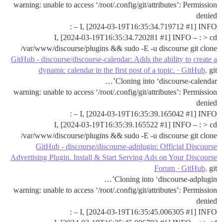
warning: unable to access ‘/root/.config/git/attributes’: Permission
denied
I, [2024-03-19T16:35:34.719712
#1
] INFO – :
I, [2024-03-19T16:35:34.720281
#1
] INFO – : > cd
/var/www/discourse/plugins && sudo -E -u discourse git clone
GitHub - discourse/discourse-calendar: Adds the ability to create a
dynamic calendar in the first post of a topic. · GitHub
. git
Cloning into ‘discourse-calendar’…
warning: unable to access ‘/root/.config/git/attributes’: Permission
denied
I, [2024-03-19T16:35:39.165042
#1
] INFO – :
I, [2024-03-19T16:35:39.165522
#1
] INFO – : > cd
/var/www/discourse/plugins && sudo -E -u discourse git clone
GitHub - discourse/discourse-adplugin: Official Discourse
Advertising Plugin. Install & Start Serving Ads on Your Discourse
Forum · GitHub
. git
Cloning into ‘discourse-adplugin’…
warning: unable to access ‘/root/.config/git/attributes’: Permission
denied
I, [2024-03-19T16:35:45.006305
#1
] INFO – :