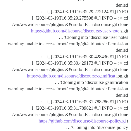
denied
I, [2024-03-19T16:35:29.275124
#1
] INFO – :
I, [2024-03-19T16:35:29.275598
#1
] INFO – : > cd
/var/www/discourse/plugins && sudo -E -u discourse git clone
https://github.com/discourse/discourse-user-note
s.git
Cloning into ‘discourse-user-notes’…
warning: unable to access ‘/root/.config/git/attributes’: Permission
denied
I, [2024-03-19T16:35:30.428436
#1
] INFO – :
I, [2024-03-19T16:35:30.429173
#1
] INFO – : > cd
/var/www/discourse/plugins && sudo -E -u discourse git clone
https://github.com/discourse/discourse-gamificat
ion.git
Cloning into ‘discourse-gamification’…
warning: unable to access ‘/root/.config/git/attributes’: Permission
denied
I, [2024-03-19T16:35:31.788286
#1
] INFO – :
I, [2024-03-19T16:35:31.789821
#1
] INFO – : > cd
/var/www/discourse/plugins && sudo -E -u discourse git clone
https://github.com/discourse/discourse-policy.gi
t
Cloning into ‘discourse-policy’…