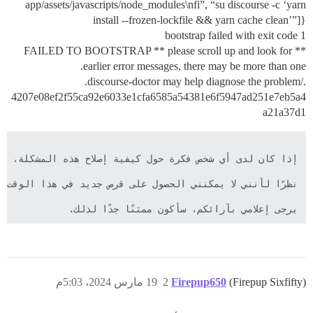
app/assets/javascripts/node_modules\nfi”, “su discourse -c ‘yarn
install --frozen-lockfile && yarn cache clean’”]}
bootstrap failed with exit code 1
** FAILED TO BOOTSTRAP ** please scroll up and look for
earlier error messages, there may be more than one.
./discourse-doctor may help diagnose the problem.
4207e08ef2f55ca92e6033e1cfa6585a54381e6f5947ad251e7eb5a4
a21a37d1
يرجى إعلامي بآرائكم، سأكون ممتنًا جدًا لذلك.
(Firepup Sixfifty)
Firepup650
2
19 مارس 2024، 5:03م