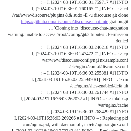
I, [2024-03-19T16:36:01.759717
#1
] INFO – :
I, [2024-03-19T16:36:01.760165
#1
] INFO – : > cd
/var/www/discourse/plugins && sudo -E -u discourse git clone
https://github.com/discourse/discourse-chat-inte
gration.git
Cloning into ‘discourse-chat-integration’…
warning: unable to access ‘/root/.config/git/attributes’: Permission
denied
I, [2024-03-19T16:36:03.246218
#1
] INFO – :
I, [2024-03-19T16:36:03.247472
#1
] INFO – : > cp
/var/www/discourse/config/ngi nx.sample.conf
/etc/nginx/conf.d/discourse.conf
I, [2024-03-19T16:36:03.255381
#1
] INFO – :
I, [2024-03-19T16:36:03.255949
#1
] INFO – : > rm
/etc/nginx/sites-enabled/defa ult
I, [2024-03-19T16:36:03.261744
#1
] INFO – :
I, [2024-03-19T16:36:03.262032
#1
] INFO – : > mkdir -p
/var/nginx/cache
I, [2024-03-19T16:36:03.268429
#1
] INFO – :
I, [2024-03-19T16:36:03.269266
#1
] INFO – : Replacing pid
/run/nginx.pid; with daemon off; in /etc/nginx/nginx.conf
I, [2024-03-19T16:36:03.270349
#1
] INFO – : Replacing (?m-