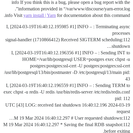
info If you think this is a bug, please open a bug report with the
information provided in “/var/www/discourse/yarn-error.log”.
info Visit
yarn install | Yarn
for documentation about this command.
I, [2024-03-19T16:40:12.195985
#1
] INFO – : Terminating async
processes
112:signal-handler (1710866412) Received SIGTERM scheduling
shutdown…
I, [2024-03-19T16:40:12.196356
#1
] INFO – : Sending INT to
HOME=/var/lib/postgresql USER=postgres exec chpst -u
postgres:postgres:ssl-cert -U postgres:postgres:ssl-cert
/usr/lib/postgresql/13/bin/postmaster -D /etc/postgresql/13/main pid:
43
I, [2024-03-19T16:40:12.196559
#1
] INFO – : Sending TERM to
exec chpst -u redis -U redis /usr/bin/redis-server /etc/redis/redis.conf
pid: 112
2024-03-19 16:40:12.196 UTC [43] LOG: received fast shutdown
request
112:M 19 Mar 2024 16:40:12.297 # User requested shutdown…
112:M 19 Mar 2024 16:40:12.297 * Saving the final RDB snapshot
before exiting.