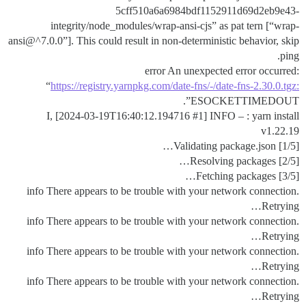
5cff510a6a6984bdf1152911d69d2eb9e43-
integrity/node_modules/wrap-ansi-cjs” as pat tern [“wrap-
ansi@^7.0.0”]. This could result in non-deterministic behavior, skip
ping.
error An unexpected error occurred:
“
https://registry.yarnpkg.com/date-fns/-/date-fns-2.30.0.tgz:
ESOCKETTIMEDOUT”.
I, [2024-03-19T16:40:12.194716
#1
] INFO – : yarn install
v1.22.19
[1/5] Validating package.json…
[2/5] Resolving packages…
[3/5] Fetching packages…
info There appears to be trouble with your network connection.
Retrying…
info There appears to be trouble with your network connection.
Retrying…
info There appears to be trouble with your network connection.
Retrying…
info There appears to be trouble with your network connection.
Retrying…