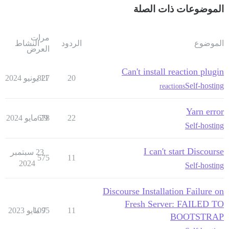
الموضوعات ذات الصلة
مرات
الموضوع
الردود
النشاط
العرض
Can't install reaction plugin
20
11 يونيو 2024
827
Self-hosting
reactions
Yarn error
22
29 مايو 2024
678
Self-hosting
I can't start Discourse
23 سبتمبر
575
11
2024
Self-hosting
Discourse Installation Failure on
Fresh Server: FAILED TO
11
7 مايو 2023
1095
BOOTSTRAP