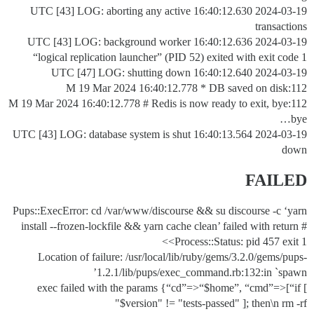
2024-03-19 16:40:12.630 UTC [43] LOG: aborting any active
transactions
2024-03-19 16:40:12.636 UTC [43] LOG: background worker
“logical replication launcher” (PID 52) exited with exit code 1
2024-03-19 16:40:12.640 UTC [47] LOG: shutting down
112:M 19 Mar 2024 16:40:12.778 * DB saved on disk
112:M 19 Mar 2024 16:40:12.778 # Redis is now ready to exit, bye
bye…
2024-03-19 16:40:13.564 UTC [43] LOG: database system is shut
down
FAILED
Pups::ExecError: cd /var/www/discourse && su discourse -c ‘yarn
install --frozen-lockfile && yarn cache clean’ failed with return #
<Process::Status: pid 457 exit 1>
Location of failure: /usr/local/lib/ruby/gems/3.2.0/gems/pups-
1.2.1/lib/pups/exec_command.rb:132:in `spawn’
exec failed with the params {“cd”=>“$home”, “cmd”=>[“if [
"$version" != "tests-passed" ]; then\n rm -rf