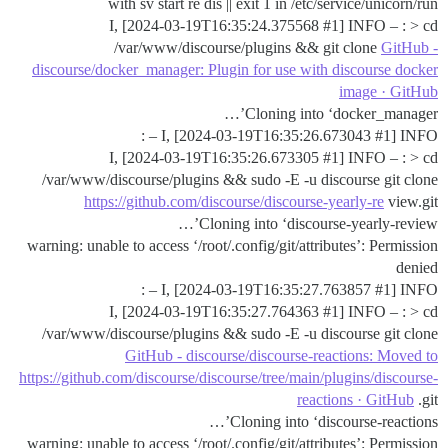
with sv start re dis || exit 1 in /etc/service/unicorn/run
I, [2024-03-19T16:35:24.375568
#1
] INFO – : > cd
/var/www/discourse/plugins && git clone
GitHub -
discourse/docker_manager: Plugin for use with discourse docker
image · GitHub
Cloning into ‘docker_manager’…
I, [2024-03-19T16:35:26.673043
#1
] INFO – :
I, [2024-03-19T16:35:26.673305
#1
] INFO – : > cd
/var/www/discourse/plugins && sudo -E -u discourse git clone
https://github.com/discourse/discourse-yearly-re
view.git
Cloning into ‘discourse-yearly-review’…
warning: unable to access ‘/root/.config/git/attributes’: Permission
denied
I, [2024-03-19T16:35:27.763857
#1
] INFO – :
I, [2024-03-19T16:35:27.764363
#1
] INFO – : > cd
/var/www/discourse/plugins && sudo -E -u discourse git clone
GitHub - discourse/discourse-reactions: Moved to
https://github.com/discourse/discourse/tree/main/plugins/discourse-
reactions · GitHub
.git
Cloning into ‘discourse-reactions’…
warning: unable to access ‘/root/.config/git/attributes’: Permission