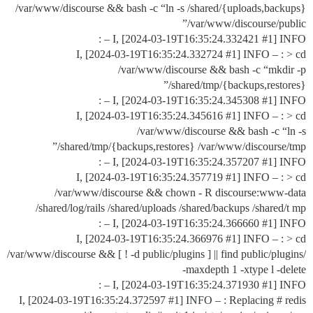
/var/www/discourse && bash -c “ln -s /shared/{uploads,backups}
/var/www/discourse/public”
I, [2024-03-19T16:35:24.332421
#1
] INFO – :
I, [2024-03-19T16:35:24.332724
#1
] INFO – : > cd
/var/www/discourse && bash -c “mkdir -p
/shared/tmp/{backups,restores}”
I, [2024-03-19T16:35:24.345308
#1
] INFO – :
I, [2024-03-19T16:35:24.345616
#1
] INFO – : > cd
/var/www/discourse && bash -c “ln -s
/shared/tmp/{backups,restores} /var/www/discourse/tmp”
I, [2024-03-19T16:35:24.357207
#1
] INFO – :
I, [2024-03-19T16:35:24.357719
#1
] INFO – : > cd
/var/www/discourse && chown - R discourse:www-data
/shared/log/rails /shared/uploads /shared/backups /shared/t mp
I, [2024-03-19T16:35:24.366660
#1
] INFO – :
I, [2024-03-19T16:35:24.366976
#1
] INFO – : > cd
/var/www/discourse && [ ! -d public/plugins ] || find public/plugins/
-maxdepth 1 -xtype l -delete
I, [2024-03-19T16:35:24.371930
#1
] INFO – :
I, [2024-03-19T16:35:24.372597
#1
] INFO – : Replacing # redis