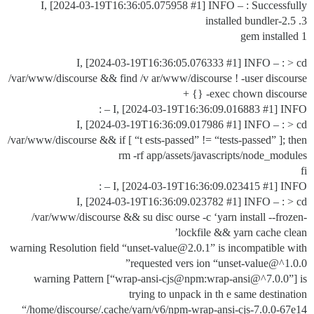
I, [2024-03-19T16:36:05.075958
#1
] INFO – : Successfully
installed bundler-2.5 .3
1 gem installed
I, [2024-03-19T16:36:05.076333
#1
] INFO – : > cd
/var/www/discourse && find /v ar/www/discourse ! -user discourse
-exec chown discourse {} +
I, [2024-03-19T16:36:09.016883
#1
] INFO – :
I, [2024-03-19T16:36:09.017986
#1
] INFO – : > cd
/var/www/discourse && if [ “t ests-passed” != “tests-passed” ]; then
rm -rf app/assets/javascripts/node_modules
fi
I, [2024-03-19T16:36:09.023415
#1
] INFO – :
I, [2024-03-19T16:36:09.023782
#1
] INFO – : > cd
/var/www/discourse && su disc ourse -c ‘yarn install --frozen-
lockfile && yarn cache clean’
warning Resolution field “unset-value@2.0.1” is incompatible with
requested vers ion “unset-value@^1.0.0”
warning Pattern [“wrap-ansi-cjs@npm:wrap-ansi@^7.0.0”] is
trying to unpack in th e same destination
“/home/discourse/.cache/yarn/v6/npm-wrap-ansi-cjs-7.0.0-67e14