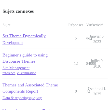
Sujets connexes
Sujet
Réponses
Vues
Activité
Set Theme Dynamically
Janvier 5,
2
594
2023
Development
Beginner's guide to using
Discourse Themes
Juillet 9,
12
84990
2026
Site Management
reference
,
customization
Themes and Associated Theme
Octobre 21,
Components Report
0
72
2025
Data & reporting
sql-query