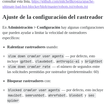
consultar esta lista,
https://github.com/mitchellkrogza/apache-
ultimate-bad-bot-blocker/blob/master/robots.txt/robots.txt
Ajuste de la configuración del rastreador
En
Administración > Configuración
hay algunas configuraciones
que pueden ayudar a limitar la velocidad de rastreadores
específicos:
Ralentizar rastreadores
usando:
slow down crawler user agents
— por defecto, esto
incluye
gptbot
,
claudebot
,
anthropic-ai
y
brightbot
slow down crawler rate
— el número de segundos entre
las solicitudes permitidas por rastreador (predeterminado: 60)
Bloquear rastreadores
con:
blocked crawler user agents
— por defecto, esto incluye
mauibot
,
semrushbot
,
ahrefsbot
,
blexbot
y
seo 
spider