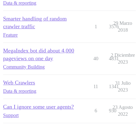
Data & reporting
Smarter handling of random
29 Marzo
crawler traffic
1
3576
2018
Feature
MegaIndex bot did about 4,000
2 Diciembre
pageviews on one day
40
4831
2023
Community Building
Web Crawlers
31 Julio
11
1341
2023
Data & reporting
Can I ignore some user agents?
23 Agosto
6
930
2022
Support