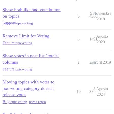
Show both like and vote button
5 Noviembre
on topics
5
4360
2018
Support
topic-voting
Remove Limit for Voting
5 Agosto
5
1491
2020
Feature
topic-voting
Show votes in post list "totals"
columns
2
2604
6 Abril 2019
Feature
topic-voting
Moving topics with votes to
non-voting category doesn't
8 Agosto
10
889
release votes
2024
Bug
topic-voting
,
needs-repro