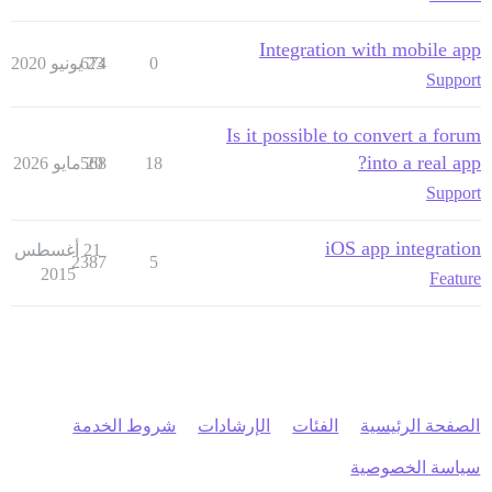
Integration with mobile app
0
23 يونيو 2020
674
Support
Is it possible to convert a forum
into a real app?
18
20 مايو 2026
568
Support
iOS app integration
21 أغسطس
2387
5
2015
Feature
الصفحة الرئيسية
الفئات
الإرشادات
شروط الخدمة
سياسة الخصوصية