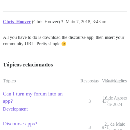
Chris_Hoover
(Chris Hoover)
3
Maio 7, 2018, 3:43am
All you have to do is download the discourse app, then insert your
community URL. Pretty simple
Tópicos relacionados
Tópico
Respostas
Visualizações
Atividade
Can I turn my forum into an
16 de Agosto
app?
3
437
de 2024
Development
Discourse apps?
21 de Maio
3
971