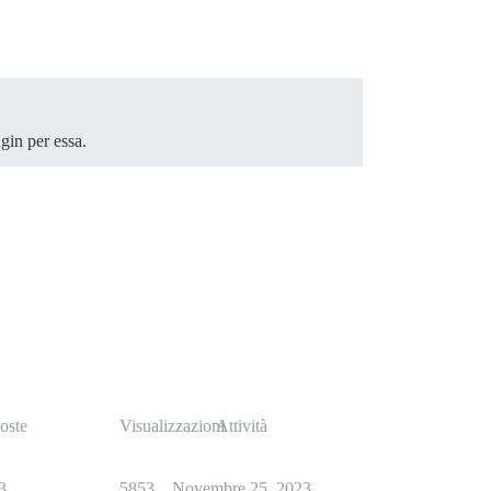
gin per essa.
oste
Visualizzazioni
Attività
3
5853
Novembre 25, 2023