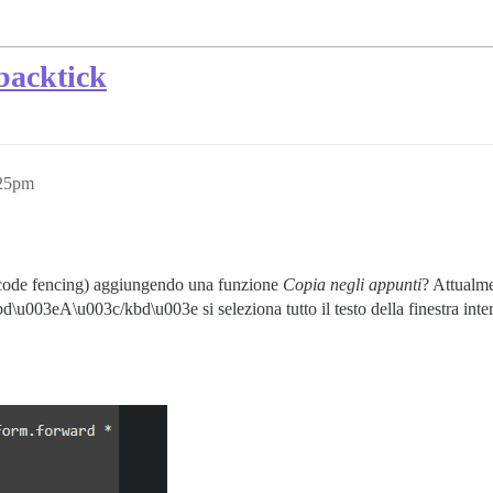
 backtick
:25pm
 (code fencing) aggiungendo una funzione
Copia negli appunti
? Attualm
A\u003c/kbd\u003e si seleziona tutto il testo della finestra intera, 