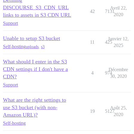
Defining
DISCOURSE_S3_CDN_URL
Avril 22,
42
7131
links to assets in S3 CDN URL
2020
Support
Unable to setup S3 bucket
Janvier 12,
11
425
2025
Self-hosting
uploads
,
s3
What should I enter in the S3
CDN settings if I don't have a
Décembre
4
974
CDN?
30, 2020
Support
What are the right settings to
use S3 bucket (with non-
Août 25,
19
5127
Amazon URL)?
2020
Self-hosting