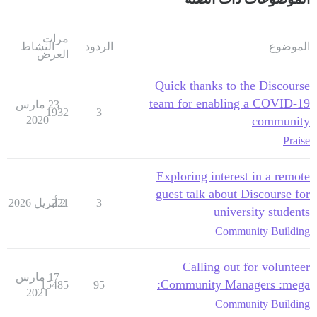
مرات
الموضوع
الردود
النشاط
العرض
Quick thanks to the Discourse
team for enabling a COVID-19
23 مارس
1932
3
2020
community
Praise
Exploring interest in a remote
guest talk about Discourse for
3
2 أبريل 2026
221
university students
Community Building
Calling out for volunteer
17 مارس
Community Managers :mega:
15485
95
2021
Community Building