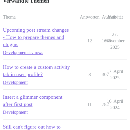
Verwandte Themen
Thema
Antworten
Aufrufe
Aktivität
Upcoming post stream changes
27.
- How to prepare themes and
12
1666
November
plugins
2025
Development
dev-news
How to create a custom activity
17. April
tab in user profile?
8
307
2025
Development
Insert a glimmer component
16. April
after first post
11
782
2024
Development
Still can't figure out how to