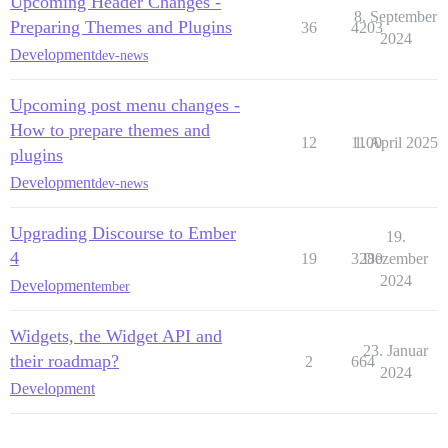
Upcoming Header Changes -
8. September
Preparing Themes and Plugins
36
4203
2024
Development
dev-news
Upcoming post menu changes -
How to prepare themes and
12
1100
1. April 2025
plugins
Development
dev-news
Upgrading Discourse to Ember
19.
4
19
3280
Dezember
2024
Development
ember
Widgets, the Widget API and
23. Januar
their roadmap?
2
664
2024
Development