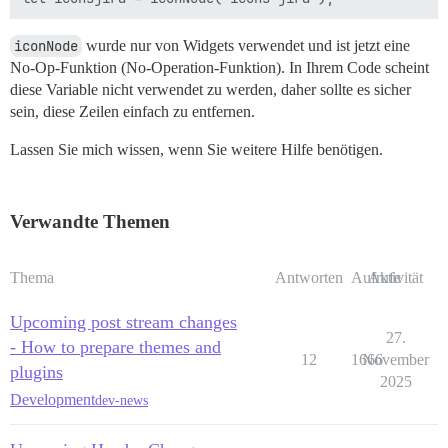
iconNode
wurde nur von Widgets verwendet und ist jetzt eine
No-Op-Funktion (No-Operation-Funktion). In Ihrem Code scheint
diese Variable nicht verwendet zu werden, daher sollte es sicher
sein, diese Zeilen einfach zu entfernen.
Lassen Sie mich wissen, wenn Sie weitere Hilfe benötigen.
Verwandte Themen
Thema
Antworten
Aufrufe
Aktivität
Upcoming post stream changes
27.
- How to prepare themes and
12
1666
November
plugins
2025
Development
dev-news