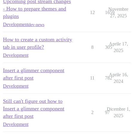
Upcoming post stream changes
- How to prepare themes and
Novembre
12
1659
plugins
27, 2025
Development
dev-news
How to create a custom activity
Aprile 17,
tab in user profile?
8
305
2025
Development
Insert a glimmer component
Aprile 16,
after first post
11
782
2024
Development
Still can't figure out how to
Insert a glimmer component
Dicembre 1,
2
97
after first post
2025
Development