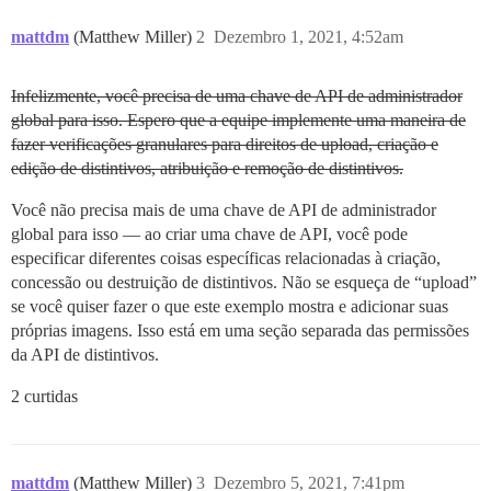
# Lê a imagem. Você gostaria de um melhor tratamento 
with open(IMAGE, "rb") as f:

mattdm
(Matthew Miller)
2
Dezembro 1, 2021, 4:52am
    image_data = f.read()

# Provavelmente deveria fazer alguma verificação de sa
Infelizmente, você precisa de uma chave de API de administrador
# tamanho/dimensões do arquivo de imagem bem aqui....

global para isso. Espero que a equipe implemente uma maneira de
fazer verificações granulares para direitos de upload, criação e
# Mas de qualquer forma, monta um pacote de informaçõ
edição de distintivos, atribuição e remoção de distintivos.
# A única coisa complicada aqui realmente é obter o ch
file_info = {'file_name': f'{IMAGE}',

Você não precisa mais de uma chave de API de administrador
             'file_size': f'{len(image_data)}',

             'type': 'badge_image',

global para isso — ao criar uma chave de API, você pode
             'metadata[sha1-checksum]': hashlib.sha1(
especificar diferentes coisas específicas relacionadas à criação,
             }

concessão ou destruição de distintivos. Não se esqueça de “upload”
se você quiser fazer o que este exemplo mostra e adicionar suas
# E pergunta ao Discourse para onde enviar.

próprias imagens. Isso está em uma seção separada das permissões
r = requests.post(

da API de distintivos.
    f"https://{DISCOURSE}/uploads/generate-presigned-
if r.status_code != 200:

2 curtidas
    print(

        f"Erro ao perguntar onde fazer upload da imag
    sys.exit(1)

mattdm
(Matthew Miller)
3
Dezembro 5, 2021, 7:41pm
upload_url = r.json()['url']
