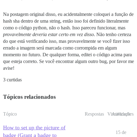
upload_uid = r.json()['unique_identifier']

Na postagem original disso, eu acidentalmente coloquei a função de
# Agora coloque onde nos foi dito para colocar.

r = requests.put(upload_url, data=image_data)

hash sha dentro de uma string, então isso foi definido literalmente
if r.status_code != 200:

como o código python, não o hash. Isso pareceu funcionar, mas
    print(

provavelmente deveria estar certo em vez disso
. Não tenho certeza
        f"Erro ao fazer upload da imagem para armazen
do que está verificando isso, mas provavelmente se você fizer isso
    sys.exit(1)

errado a imagem será marcada como corrompida em algum
# E diga ao Discourse que funcionou, e receba um ID q
momento no futuro. De qualquer forma, editei o código acima para
r = requests.post(f"https://{DISCOURSE}/uploads/compl
que esteja correto. Se você encontrar algum outro bug, por favor me
                  data=f'unique_identifier={upload_ui
avise!
if r.status_code != 200:

    print(f"Erro ao completar upload: obteve {r.statu
3 curtidas
    sys.exit(1)

image_id = r.json()['id']

Tópicos relacionados
# Nota: se você quiser usar font awesome, deixe `imag
# em vez disso, defina `icon` para o nome corresponde
Tópico
Respostas
Visualizações
Atividade
# você pode pular toda a parte de upload de imagem nes
badge = {'allow_title': 'true',

         'multiple_grant': 'false',

How to set up the picture of
         'listable': 'true',

15 de
badge (Grant a badge to
         'show_posts': 'false',
