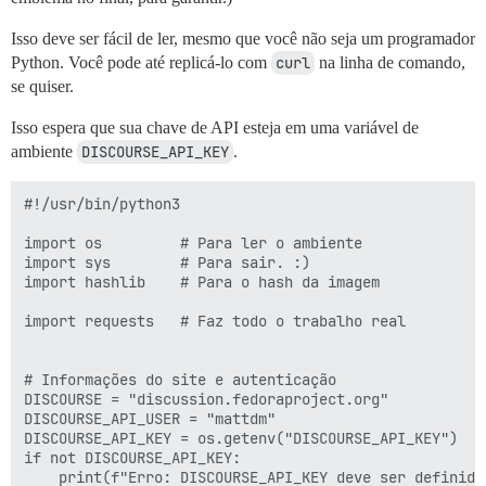
Isso deve ser fácil de ler, mesmo que você não seja um programador
Python. Você pode até replicá-lo com
curl
na linha de comando,
se quiser.
Isso espera que sua chave de API esteja em uma variável de
ambiente
DISCOURSE_API_KEY
.
#!/usr/bin/python3

import os         # Para ler o ambiente

import sys        # Para sair. :)

import hashlib    # Para o hash da imagem

import requests   # Faz todo o trabalho real

# Informações do site e autenticação

DISCOURSE = "discussion.fedoraproject.org"

DISCOURSE_API_USER = "mattdm"

DISCOURSE_API_KEY = os.getenv("DISCOURSE_API_KEY")

if not DISCOURSE_API_KEY:

    print(f"Erro: DISCOURSE_API_KEY deve ser definido