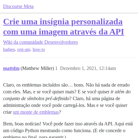
Discourse Meta
Crie uma insígnia personalizada
com uma imagem através da API
Wiki da comunidade
Desenvolvedores
,
,
badges
rest-api
how-to
mattdm
(Matthew Miller)
1
Dezembro 1, 2021, 12:14am
Claro, os emblemas incluídos são… bons. Não há nada de errado
com eles. Mas, e se você quiser mais? E se você quiser
ir além do
conjunto de símbolos pré-definido
? Claro, há uma página de
administração onde você pode carregá-los. Mas e se você quiser
criar
um monte de emblemas
?
Bem, boas notícias! Você pode fazer isso através da API. Aqui está
um código Python mostrando como funciona. (E ele concede o
emblema no final, para garantir.)