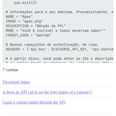
    sys.exit(2)

# Informações para o seu emblema. Presumivelmente, em
NAME = "Apex"

IMAGE = "apex.png"

DESCRIPTION = "Bênção da FPL"

MORE = "Você é incrível e todos deveriam saber!"

TARGET_USER = "mattdm"

# Nossos cabeçalhos de autenticação, de cima.

HEADERS = {'Api-Key': DISCOURSE_API_KEY, 'Api-Usernam
# A partir disso, você pode obter os IDs e descrições
# os vários tipos de emblemas. Se você quiser. Não es
r = requests.get(f"https://{DISCOURSE}/admin/badges.j
7 curtidas
if r.status_code != 200:

    print(f"Erro ao obter lista de emblemas: obteve {
    sys.exit(1)

Developer Index
# Verifica se o nome já existe.

Is there an API call to set the logo image of a category?
# Provavelmente há uma maneira melhor de fazer isso, 
if NAME in list(map(lambda x: x['name'], r.json()['bad
Grant a custom badge through the API
    print(f"Erro: o emblema '{NAME}' já existe.")

    sys.exit(3)
