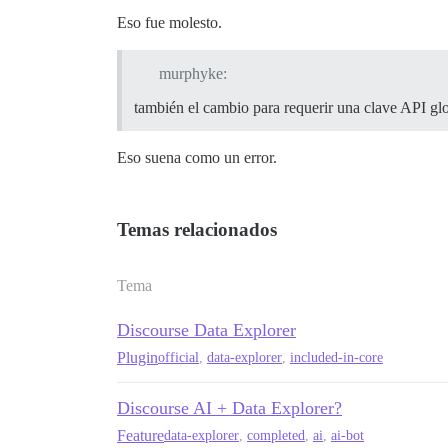
Eso fue molesto.
murphyke:
también el cambio para requerir una clave API glob
Eso suena como un error.
Temas relacionados
Tema
Discourse Data Explorer
Plugin
official
,
data-explorer
,
included-in-core
Discourse AI + Data Explorer?
Feature
data-explorer
,
completed
,
ai
,
ai-bot