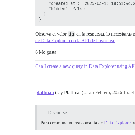
    "created_at": "2025-03-13T18:41:44.2
    "hidden": false

  }

Observa el valor
id
en la respuesta, lo necesitarás 
de Data Explorer con la API de Discourse
.
6 Me gusta
Can I create a new query in Data Explorer using AP
pfaffman
(Jay Pfaffman)
2
25 Febrero, 2026 15:54
Discourse:
Para crear una nueva consulta de
Data Explorer
, 