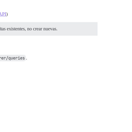
 API
)
tas existentes, no crear nuevas.
rer/queries
.