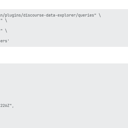
n/plugins/discourse-data-explorer/queries" \

" \

" \

226Z",


