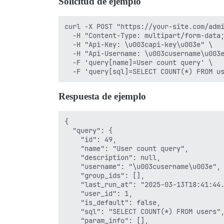
Solicitud de ejemplo
curl -X POST "https://your-site.com/admi
  -H "Content-Type: multipart/form-data;
  -H "Api-Key: \u003capi-key\u003e" \

  -H "Api-Username: \u003cusername\u003e
  -F 'query[name]=User count query' \

Respuesta de ejemplo
{

  "query": {

    "id": 49,

    "name": "User count query",

    "description": null,

    "username": "\u003cusername\u003e",

    "group_ids": [],

    "last_run_at": "2025-03-13T18:41:44.
    "user_id": 1,

    "is_default": false,

    "sql": "SELECT COUNT(*) FROM users",
    "param_info": [],
