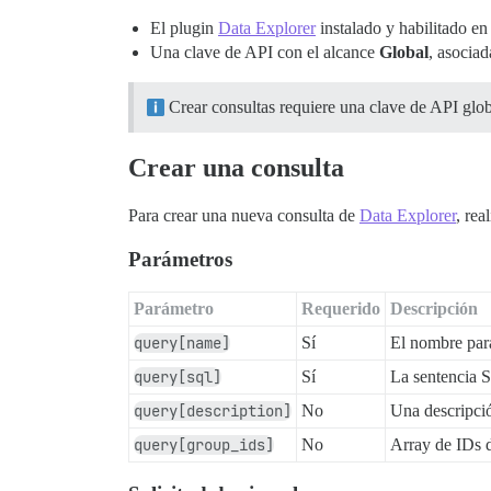
El plugin
Data Explorer
instalado y habilitado en 
Una clave de API con el alcance
Global
, asocia
Crear consultas requiere una clave de API globa
Crear una consulta
Para crear una nueva consulta de
Data Explorer
, rea
Parámetros
Parámetro
Requerido
Descripción
query[name]
Sí
El nombre para
query[sql]
Sí
La sentencia S
query[description]
No
Una descripció
query[group_ids]
No
Array de IDs d