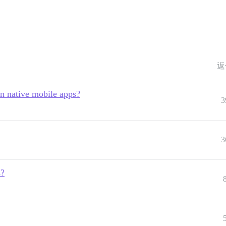
返
in native mobile apps?
3
3
s?