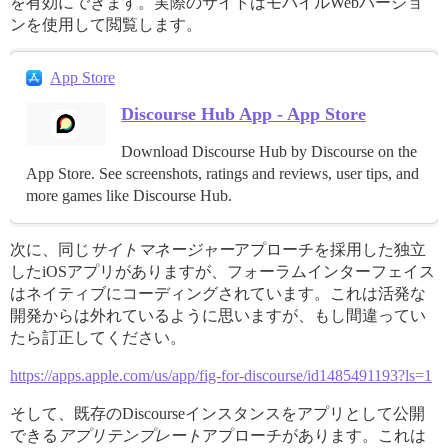
を有効にできます。実際のサイトはモバイルWebバージョ
ンを使用して閲覧します。
App Store
Discourse Hub App - App Store
Download Discourse Hub by Discourse on the
App Store. See screenshots, ratings and reviews, user tips, and
more games like Discourse Hub.
次に、同じ
サイトマネージャー
アプローチを採用した独立
したiOSアプリがありますが、フォーラムインターフェイス
はネイティブにコーディングされています。これは活発な
開発からは外れているように思いますが、もし間違ってい
たら訂正してください。
https://apps.apple.com/us/app/fig-for-discourse/id1485491193?ls=1
そして、既存のDiscourseインスタンスをアプリとして公開
できる
アプリテンプレート
アプローチがあります。これは