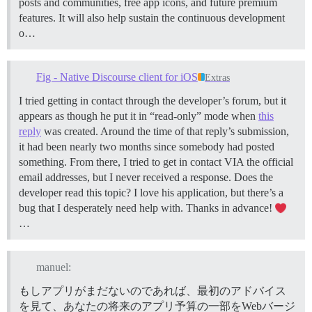
posts and communities, free app icons, and future premium
features. It will also help sustain the continuous development
o…
Fig - Native Discourse client for iOS
Extras
I tried getting in contact through the developer’s forum, but it
appears as though he put it in “read-only” mode when
this
reply
was created. Around the time of that reply’s submission,
it had been nearly two months since somebody had posted
something. From there, I tried to get in contact VIA the official
email addresses, but I never received a response. Does the
developer read this topic? I love his application, but there’s a
bug that I desperately need help with. Thanks in advance!
…
manuel:
もしアプリがまだないのであれば、最初のアドバイス
を見て、あなたの将来のアプリ予算の一部をWebバージ