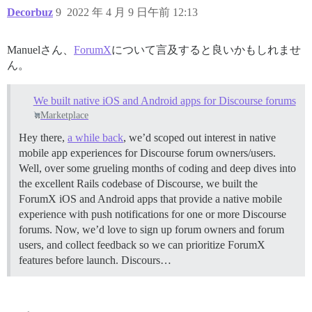
Decorbuz
9
2022 年 4 月 9 日午前 12:13
Manuelさん、
ForumX
について言及すると良いかもしれませ
ん。
We built native iOS and Android apps for Discourse forums
Marketplace
Hey there,
a while back
, we’d scoped out interest in native
mobile app experiences for Discourse forum owners/users.
Well, over some grueling months of coding and deep dives into
the excellent Rails codebase of Discourse, we built the
ForumX iOS and Android apps that provide a native mobile
experience with push notifications for one or more Discourse
forums. Now, we’d love to sign up forum owners and forum
users, and collect feedback so we can prioritize ForumX
features before launch. Discours…