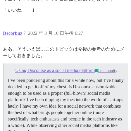
「いいね！」 1
Decorbuz
7
2022 年 3 月 10 日午後 6:27
ああ、そういえば…このトピックは今後の参考のためにメ
モしておきました。
Using Discourse as a social media platform
Community
I’ve been pondering about this for a while now, but I’ve finally
decided to get it off of my chest. Is Discourse customizable
enough to be used as a proper (full-blown) social media
platform? I’ve been dipping my toes into the world of start-ups
lately. I have my own idea for a social network that combines
the best of what brings people together online (more
specifically, tech enthusiasts and people in the tech industry as
a whole). While observing other social media platforms like