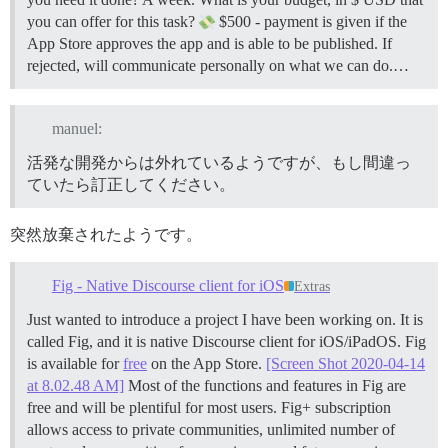
you can offer for this task?
$500 - payment is given if the
App Store approves the app and is able to be published. If
rejected, will communicate personally on what we can do.…
manuel:
活発な開発からは外れているようですが、もし間違っ
ていたら訂正してください。
突然放棄されたようです。
Fig - Native Discourse client for iOS
Extras
Just wanted to introduce a project I have been working on. It is
called Fig, and it is native Discourse client for iOS/iPadOS. Fig
is available for
free
on the App Store.
[Screen Shot 2020-04-14
at 8.02.48 AM]
Most of the functions and features in Fig are
free and will be plentiful for most users. Fig+ subscription
allows access to private communities, unlimited number of