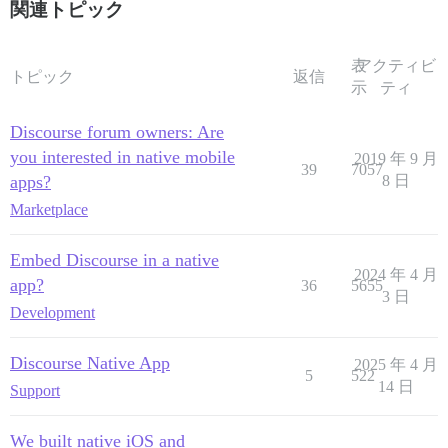
関連トピック
表
アクティビ
トピック
返信
示
ティ
Discourse forum owners: Are
you interested in native mobile
2019 年 9 月
39
7057
apps?
8 日
Marketplace
Embed Discourse in a native
2024 年 4 月
app?
36
5655
3 日
Development
Discourse Native App
2025 年 4 月
5
522
14 日
Support
We built native iOS and