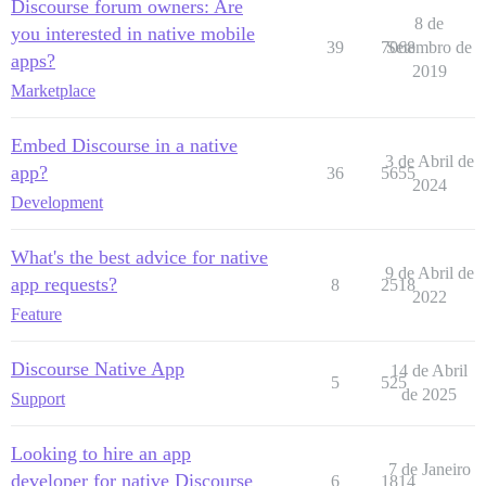
Discourse forum owners: Are
8 de
you interested in native mobile
39
7068
Setembro de
apps?
2019
Marketplace
Embed Discourse in a native
3 de Abril de
app?
36
5655
2024
Development
What's the best advice for native
9 de Abril de
app requests?
8
2518
2022
Feature
Discourse Native App
14 de Abril
5
525
de 2025
Support
Looking to hire an app
7 de Janeiro
developer for native Discourse
6
1814