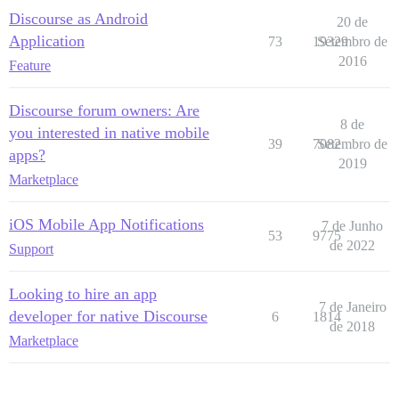
Discourse as Android
20 de
Application
73
19329
Setembro de
2016
Feature
Discourse forum owners: Are
8 de
you interested in native mobile
39
7082
Setembro de
apps?
2019
Marketplace
iOS Mobile App Notifications
7 de Junho
53
9775
de 2022
Support
Looking to hire an app
7 de Janeiro
developer for native Discourse
6
1814
de 2018
Marketplace