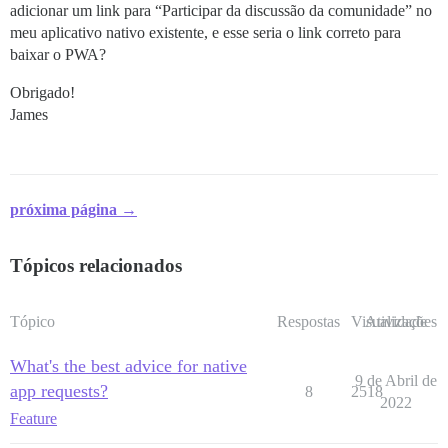
adicionar um link para “Participar da discussão da comunidade” no
meu aplicativo nativo existente, e esse seria o link correto para
baixar o PWA?
Obrigado!
James
próxima página →
Tópicos relacionados
Tópico
Respostas
Visualizações
Atividade
What's the best advice for native
9 de Abril de
app requests?
8
2518
2022
Feature