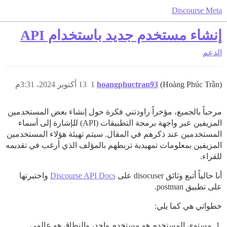
Discourse Meta
إنشاء مستخدم جديد باستخدام API
الدعم
(Hoàng Phúc Trần)
hoangphuctran93
1
13 أكتوبر 2024، 3:31م
مرحباً بالجميع، مؤخراً راودتني فكرة حول إنشاء بعض المستخدمين
المزيفين عبر واجهة برمجة التطبيقات (API) للإشارة إلى أسماء
المستخدمين عند ذكرهم في المقال. سيتم تهيئة هؤلاء المستخدمين
المزيفين بمعلومات تمهيدية تربطهم بالمؤلف الذي أرغب في تقديمه
للقراء.
أنا حالياً أتبع وثائق disocuser على
Discourse API Docs
واختبرتها
على تطبيق postman.
خطواتي هي كما يلي:
مستوى المستخدم هو مستخدم واحد، والنطاق هو عالمي.