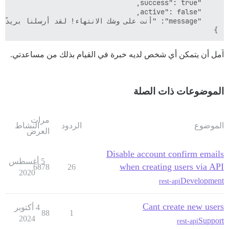
}

آمل أن يتمكن أي شخص لديه خبرة في القيام بذلك من مساعدتي.
الموضوعات ذات الصلة
مرات
الموضوع
الردود
النشاط
العرض
Disable account confirm emails
5 أغسطس
when creating users via API
6878
26
2020
Development
rest-api
Cant create new users
4 أكتوبر
88
1
2024
Support
rest-api