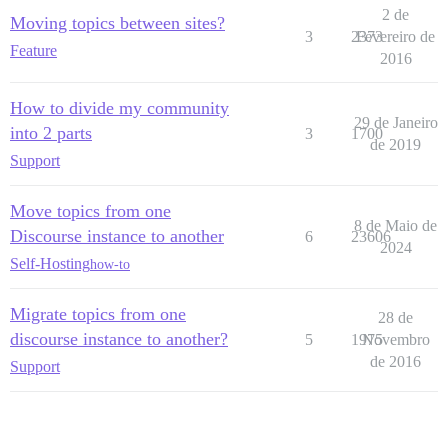
2 de
Moving topics between sites?
3
2373
Fevereiro de
Feature
2016
How to divide my community
29 de Janeiro
into 2 parts
3
1700
de 2019
Support
Move topics from one
8 de Maio de
Discourse instance to another
6
23606
2024
Self-Hosting
how-to
Migrate topics from one
28 de
discourse instance to another?
5
1975
Novembro
de 2016
Support