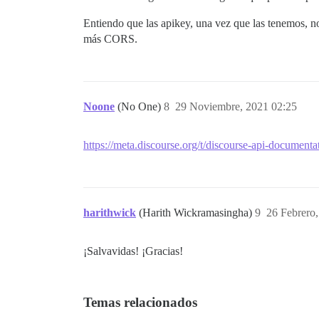
Entiendo que las apikey, una vez que las tenemos, no
más CORS.
Noone
(No One)
8
29 Noviembre, 2021 02:25
https://meta.discourse.org/t/discourse-api-document
harithwick
(Harith Wickramasingha)
9
26 Febrero
¡Salvavidas! ¡Gracias!
Temas relacionados