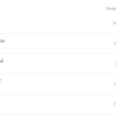
Respu
6
ins
al
?
1
1