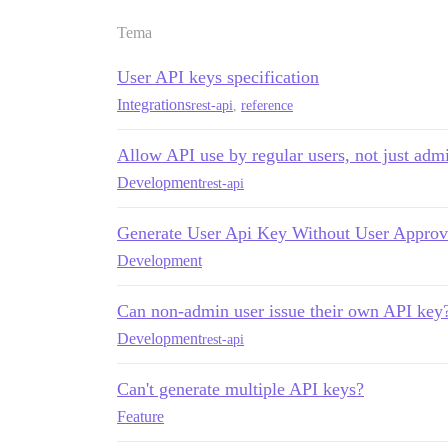
Tema
User API keys specification
Integrations
rest-api
,
reference
Allow API use by regular users, not just adm
Development
rest-api
Generate User Api Key Without User Approv
Development
Can non-admin user issue their own API key
Development
rest-api
Can't generate multiple API keys?
Feature