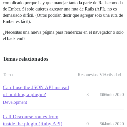
complicado porque hay que manejar tanto la parte de Rails como la
de Ember. Si solo quieres agregar una ruta de Rails (API), no es
demasiado difícil. (Otros podrían decir que agregar solo una ruta de
Ember es fácil).
¿Necesitas una nueva página para renderizar en el navegador o solo
el back end?
Temas relacionados
Tema
Respuestas
Vistas
Actividad
Can I use the JSON API instead
of building a plugin?
3
1069
6 Junio 2020
Development
Call Discourse routes from
inside the plugin (Ruby API)
0
544
9 Junio 2020