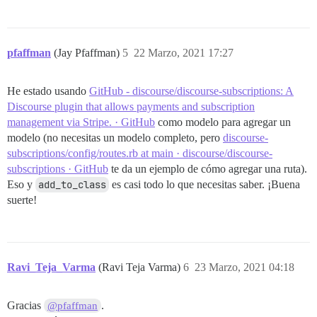
pfaffman
(Jay Pfaffman)
5
22 Marzo, 2021 17:27
He estado usando
GitHub - discourse/discourse-subscriptions: A
Discourse plugin that allows payments and subscription
management via Stripe. · GitHub
como modelo para agregar un
modelo (no necesitas un modelo completo, pero
discourse-
subscriptions/config/routes.rb at main · discourse/discourse-
subscriptions · GitHub
te da un ejemplo de cómo agregar una ruta).
Eso y
add_to_class
es casi todo lo que necesitas saber. ¡Buena
suerte!
Ravi_Teja_Varma
(Ravi Teja Varma)
6
23 Marzo, 2021 04:18
Gracias
.
@pfaffman