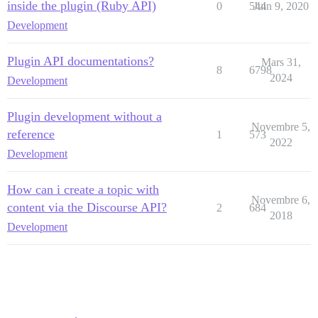
inside the plugin (Ruby API)
0
544
Juin 9, 2020
Development
Plugin API documentations?
Mars 31,
8
6798
2024
Development
Plugin development without a
Novembre 5,
reference
1
573
2022
Development
How can i create a topic with
Novembre 6,
content via the Discourse API?
2
684
2018
Development