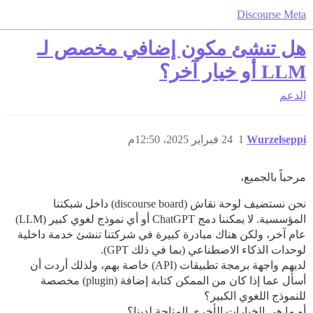
Discourse Meta
هل تنشئ مكون إضافي مخصص لـ
LLM أو خيار آخر؟
الدعم
Wurzelseppi
1
24 فبراير 2025، 12:50م
مرحباً بالجميع،
نحن نستضيف لوحة نقاش (discourse board) داخل شبكتنا
المؤسسية. لا يمكننا دمج ChatGPT أو أي نموذج لغوي كبير (LLM)
عام آخر، ولكن هناك مبادرة كبيرة في شركتنا تنشئ خدمة داخلية
لوحدات الذكاء الاصطناعي (بما في ذلك GPT).
لديهم واجهة برمجة تطبيقات (API) خاصة بهم، ولذلك أردت أن
أسأل عما إذا كان من الممكن كتابة إضافة (plugin) مخصصة
للنموذج اللغوي الكبير؟
أو ما هي الخيارات الأخرى المتاحة لدينا؟