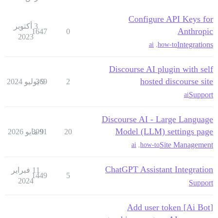
Configure API Keys for
3 أكتوبر
Anthropic
1647
0
2023
Integrations
ai
,
how-to
Discourse AI plugin with self
hosted discourse site
2
9 يوليو 2024
369
Support
ai
Discourse AI - Large Language
Model (LLM) settings page
20
9 مايو 2026
3991
Site Management
ai
,
how-to
ChatGPT Assistant Integration
11 فبراير
1449
5
2024
Support
[Ai Bot] Add user token