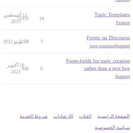
Topic Templates
11 أغسطس
15350
34
2015
Feature
Forms on Discourse
3
13 يونيو 2022
2124
Support
form-templates
Form-fields for topic creation
16 أكتوبر
rather than a text box
940
8
2023
Support
الصفحة الرئيسية
الفئات
الإرشادات
شروط الخدمة
سياسة الخصوصية