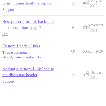
25. August
to my homesite at the top bar
2
866
2022
Support
Best place(s) to link back to a
5. November
non-forum homepage?
6
2556
2021
UX
Custom Header Links
69
53570
6. Juni 2026
Theme component
official
,
custom-header-links
Adding a custom Link/Icon to
21. Januar
the discourse header
3
3789
2019
Support