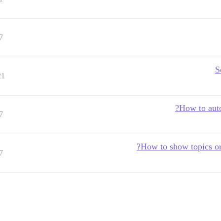
7
S
21
How to autom
7
How to show topics ord
7