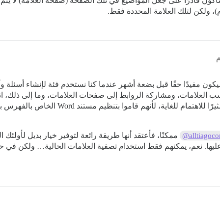
 سأكون قادرًا على جعل المواضيع في تلك الصفحة (صفحة العلامة) لا يت
)، ولكن لتلك العلامة المحددة فقط.
العلامات، ومشاركة الروابط إلى صفحات العلامات، وما إلى ذلك، انت
باستخدام مستند Word يرتبط بالمواضيع. كان الأمر
ممكنًا، فأعتقد أنها طريقة رائعة لتوفير خيار بديل لأولئك
@alltiagoc
عليها. نعم، يمكنهم فقط استخدام تصفية العلامات الحالية… ولكن في