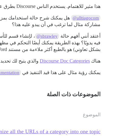
هذا مثير للاهتمام. يستخدم الناس Discourse بطرق عديدة!
هل يمكنك شرح حالة استخدامك بمزيد م
@alltiagocom
مشاركة مثال لما ترغب في أن يبدو عليه هذا؟
أعتقد أنني أفهم حالة
، لإنشاء قسم للأ
@sbrawley
فيه يدويًا؟ بهذه الطريقة يمكنك أيضًا التحكم في مظ
بشكل تعاوني) هو بالطبع أكثر ملاءمة من مستند Word.
هناك
Discourse Doc Categories
والذي يتيح لك تحديد
يمكنك رؤية مثال على هذا قيد التنفيذ في
mentation
الموضوعات ذات الصلة
الموضوع
nize all the URLs of a category into one topic?