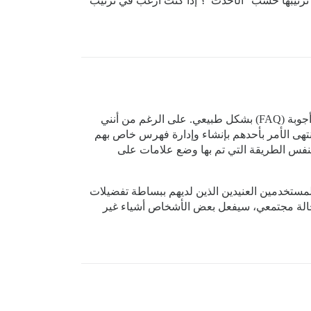
م ترتيبها حسب “الأحدث”؟ إذا كنت أرغب في ترتيب
أنا أتفهم تمامًا ما تصفه بموضوع الفهرس! كان هذا سيكون مفيدًا حقًا قبل بضعة أشهر عندما كنا نستخدم فئة لإنشاء أسئلة وأجوبة (FAQ) بشكل طبيعي. على الرغم من أنني
هى الأمر بأحدهم بإنشاء وإدارة فهرس خاص بهم
 مثيرًا للاهتمام للغاية، لأنهم قاموا بتنظيم مستند Word الخاص بالفهرس بنفس الطريقة التي تم بها وضع علامات على
 المستخدمين العنيدين الذين لديهم ببساطة تفضيلات
 حالة مجتمعي، سيفعل بعض الأشخاص أشياء غير