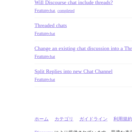
Will Discourse chat include threads?
Feature
chat
,
completed
Threaded chats
Feature
chat
Change an existing chat discussion into a Th
Feature
chat
Split Replies into new Chat Channel
Feature
chat
ホーム
カテゴリ
ガイドライン
利用規