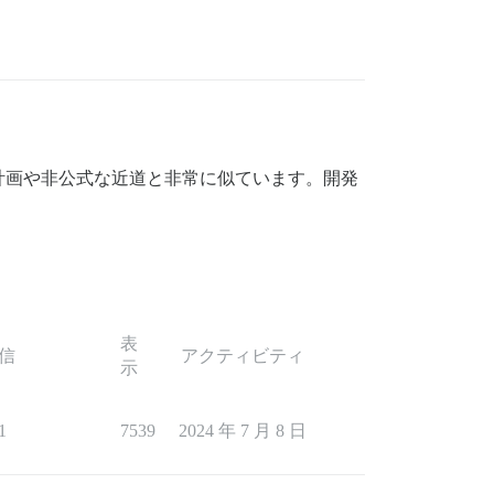
計画や非公式な近道と非常に似ています。開発
表
信
アクティビティ
示
1
7539
2024 年 7 月 8 日