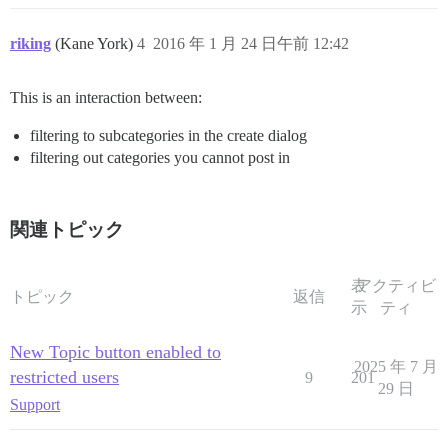
riking
(Kane York)
4
2016 年 1 月 24 日午前 12:42
This is an interaction between:
filtering to subcategories in the create dialog
filtering out categories you cannot post in
関連トピック
表
アクティビ
トピック
返信
示
ティ
New Topic button enabled to
2025 年 7 月
restricted users
9
201
29 日
Support