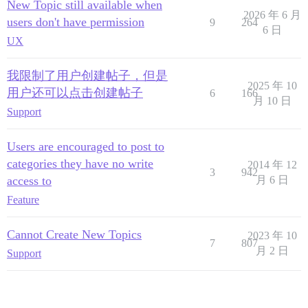
New Topic still available when
2026 年 6 月
users don't have permission
9
264
6 日
UX
我限制了用户创建帖子，但是
2025 年 10
用户还可以点击创建帖子
6
166
月 10 日
Support
Users are encouraged to post to
categories they have no write
2014 年 12
3
942
access to
月 6 日
Feature
Cannot Create New Topics
2023 年 10
7
807
月 2 日
Support