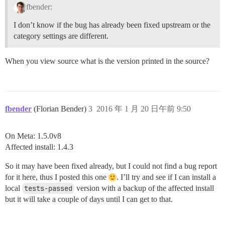
fbender:
I don’t know if the bug has already been fixed upstream or the
category settings are different.
When you view source what is the version printed in the source?
fbender
(Florian Bender)
3
2016 年 1 月 20 日午前 9:50
On Meta: 1.5.0v8
Affected install: 1.4.3
So it may have been fixed already, but I could not find a bug report
for it here, thus I posted this one
. I’ll try and see if I can install a
local
tests-passed
version with a backup of the affected install
but it will take a couple of days until I can get to that.