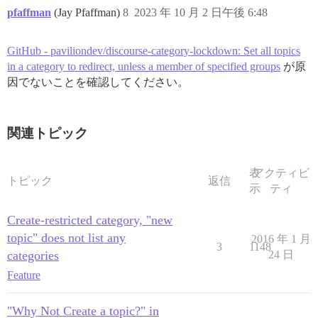
pfaffman
(Jay Pfaffman)
8
2023 年 10 月 2 日午後 6:48
GitHub - paviliondev/discourse-category-lockdown: Set all topics
in a category to redirect, unless a member of specified groups
が原
因でないことを確認してください。
関連トピック
表
アクティビ
トピック
返信
示
ティ
Create-restricted category, "new
topic" does not list any
2016 年 1 月
3
1148
categories
24 日
Feature
"Why Not Create a topic?" in