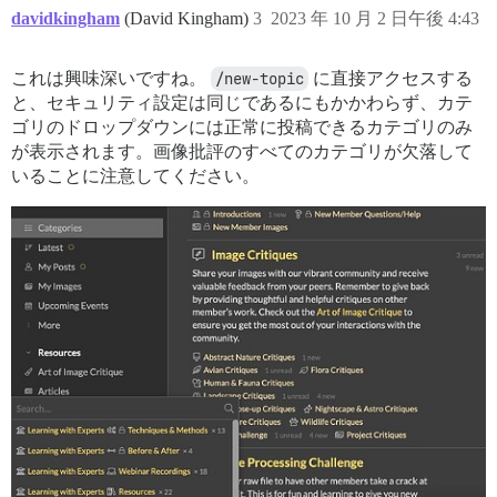
davidkingham
(David Kingham)
3
2023 年 10 月 2 日午後 4:43
これは興味深いですね。
/new-topic
に直接アクセスする
と、セキュリティ設定は同じであるにもかかわらず、カテ
ゴリのドロップダウンには正常に投稿できるカテゴリのみ
が表示されます。画像批評のすべてのカテゴリが欠落して
いることに注意してください。