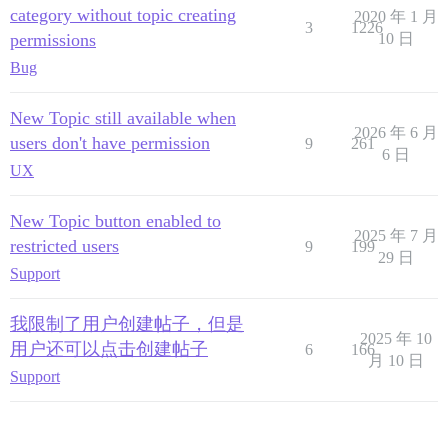
category without topic creating
2020 年 1 月
3
1226
permissions
10 日
Bug
New Topic still available when
2026 年 6 月
users don't have permission
9
261
6 日
UX
New Topic button enabled to
2025 年 7 月
restricted users
9
199
29 日
Support
我限制了用户创建帖子，但是
2025 年 10
用户还可以点击创建帖子
6
166
月 10 日
Support