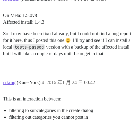
On Meta: 1.5.0v8
Affected install: 1.4.3
So it may have been fixed already, but I could not find a bug report
for it here, thus I posted this one
. I’ll try and see if I can install a
local
tests-passed
version with a backup of the affected install
but it will take a couple of days until I can get to that.
riking
(Kane York)
4
2016 年1 月 24 日 00:42
This is an interaction between:
filtering to subcategories in the create dialog
filtering out categories you cannot post in