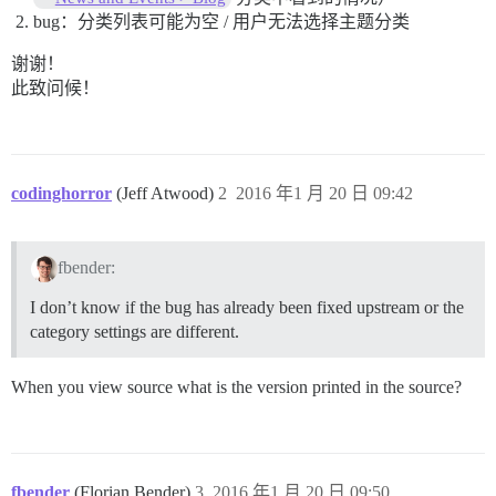
bug：分类列表可能为空 / 用户无法选择主题分类
谢谢！
此致问候！
codinghorror
(Jeff Atwood)
2
2016 年1 月 20 日 09:42
fbender:
I don’t know if the bug has already been fixed upstream or the
category settings are different.
When you view source what is the version printed in the source?
fbender
(Florian Bender)
3
2016 年1 月 20 日 09:50