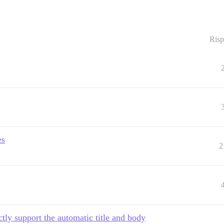
Risp
es
2
tly support the automatic title and body