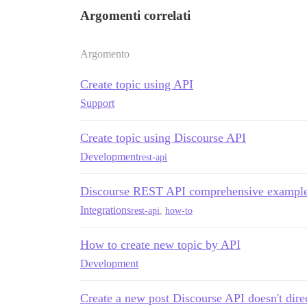
Argomenti correlati
Argomento
Create topic using API
Support
Create topic using Discourse API
Development
rest-api
Discourse REST API comprehensive exampl
Integrations
rest-api
,
how-to
How to create new topic by API
Development
Create a new post Discourse API doesn't direc