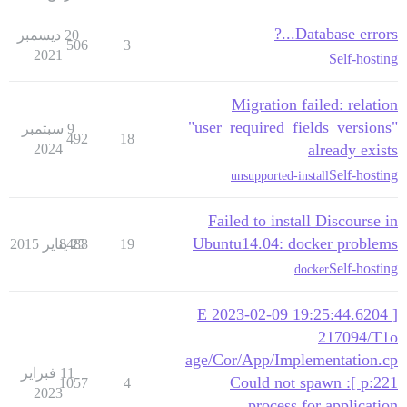
Database errors...?
20 ديسمبر
506
3
2021
Self-hosting
Migration failed: relation
"user_required_fields_versions"
9 سبتمبر
492
18
2024
already exists
Self-hosting
unsupported-install
Failed to install Discourse in
Ubuntu14.04: docker problems
19
25 يناير 2015
8488
Self-hosting
docker
[ E 2023-02-09 19:25:44.6204
217094/T1o
age/Cor/App/Implementation.cp
11 فبراير
p:221 ]: Could not spawn
1057
4
2023
process for application