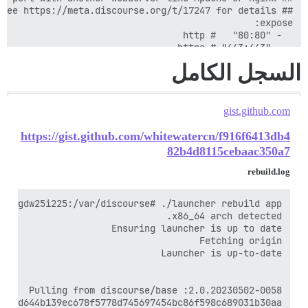
السجل الكامل
gist.github.com
https://gist.github.com/whitewatercn/f916f6413db4
82b4d8115cebaac350a7
rebuild.log