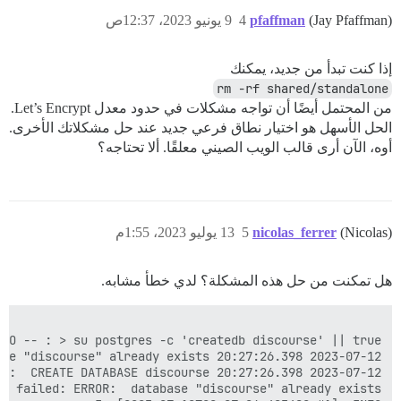
(Jay Pfaffman)
pfaffman
4
9 يونيو 2023، 12:37ص
إذا كنت تبدأ من جديد، يمكنك
rm -rf shared/standalone
من المحتمل أيضًا أن تواجه مشكلات في حدود معدل Let’s Encrypt.
الحل الأسهل هو اختيار نطاق فرعي جديد عند حل مشكلاتك الأخرى.
أوه، الآن أرى قالب الويب الصيني معلقًا. ألا تحتاجه؟
root@cvm-3k8ngdw25i225:/var/discourse# 

(Nicolas)
nicolas_ferrer
5
13 يوليو 2023، 1:55م
هل تمكنت من حل هذه المشكلة؟ لدي خطأ مشابه.