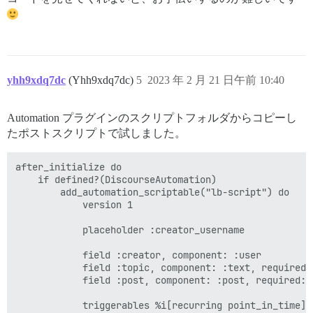
yhh9xdq7dc
(Yhh9xdq7dc)
5
2023 年 2 月 21 日午前 10:40
Automation プラグインのスクリプトフォルダからコピーし
たポストスクリプトで試しました。
after_initialize do

    if defined?(DiscourseAutomation)

        add_automation_scriptable("lb-script") do

            version 1

            placeholder :creator_username

            field :creator, component: :user

            field :topic, component: :text, required: 
            field :post, component: :post, required: t
            triggerables %i[recurring point_in_time]
