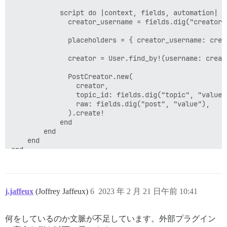
            script do |context, fields, automation|

              creator_username = fields.dig("creator"
              placeholders = { creator_username: crea
              creator = User.find_by!(username: creato
              PostCreator.new(

                creator,

                topic_id: fields.dig("topic", "value")
                raw: fields.dig("post", "value"),

              ).create!

            end

        end

    end

j.jaffeux
(Joffrey Jaffeux)
6
2023 年 2 月 21 日午前 10:41
何をしているのか文脈が不足しています。外部プラグイン