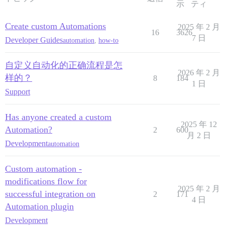
示
ティ
Create custom Automations
2025 年 2 月
16
3626
7 日
Developer Guides
automation
,
how-to
自定义自动化的正确流程是怎
2026 年 2 月
样的？
8
184
1 日
Support
Has anyone created a custom
2025 年 12
Automation?
2
600
月 2 日
Development
automation
Custom automation -
modifications flow for
2025 年 2 月
successful integration on
2
171
4 日
Automation plugin
Development