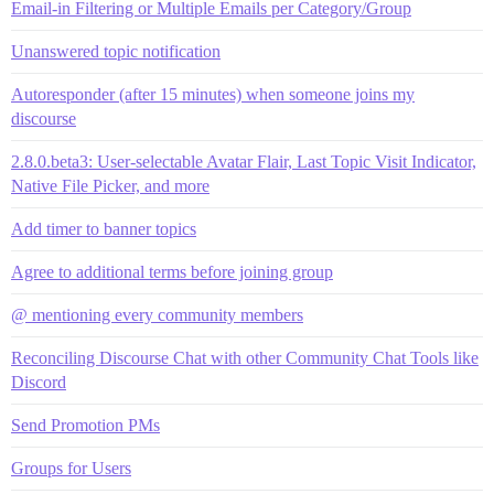
Email-in Filtering or Multiple Emails per Category/Group
Unanswered topic notification
Autoresponder (after 15 minutes) when someone joins my
discourse
2.8.0.beta3: User-selectable Avatar Flair, Last Topic Visit Indicator,
Native File Picker, and more
Add timer to banner topics
Agree to additional terms before joining group
@ mentioning every community members
Reconciling Discourse Chat with other Community Chat Tools like
Discord
Send Promotion PMs
Groups for Users