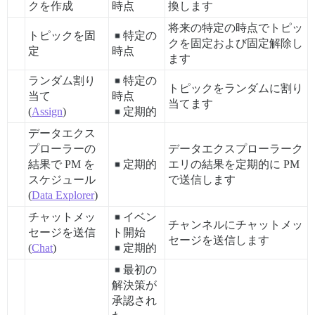
クを作成
時点
換します
将来の特定の時点でトピッ
トピックを固
特定の
クを固定および固定解除し
定
時点
ます
ランダム割り
特定の
トピックをランダムに割り
当て
時点
当てます
(
Assign
)
定期的
データエクス
プローラーの
データエクスプローラーク
結果で PM を
定期的
エリの結果を定期的に PM
スケジュール
で送信します
(
Data Explorer
)
チャットメッ
イベン
チャンネルにチャットメッ
セージを送信
ト開始
セージを送信します
(
Chat
)
定期的
最初の
解決策が
承認され