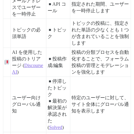
メールアドレ
API コ
指定された期間、ユーザー
スでユーザー
ール
を一時停止します
を一時停止
トピックの投稿に、指定さ
トピックの必
トピッ
れた単語の少なくとも 1 つ
須単語
ク
が含まれていることを強制
します
AI を使用した
投稿の分類プロセスを自動
投稿のトリア
投稿作
化することで、フォーラム
ージ (
Discourse
成/編集
投稿の管理とモデレーショ
AI
)
ンを強化します
停滞し
たトピッ
ク
ユーザー向け
特定のユーザーに対して、
最初の
グローバル通
サイト全体にグローバル通
解決策が
知
知を表示します
承認され
た
(
Solved
)