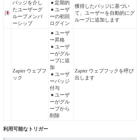
バッジを介し
定期的
獲得したバッジに基づい
たユーザーグ
ユーザ
て、ユーザーを自動的にグ
ループメンバ
ーの初回
ループに追加します
ーシップ
ログイン
ユーザ
ー昇格
ユーザ
ーがグル
ープに追
加
Zapier ウェブフ
Zapier ウェブフックを呼び
ユーザ
ック
出します
ーバッジ
付与
ユーザ
ーがグル
ープから
削除
利用可能なトリガー