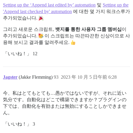
Setting up the ‘Append last edited by’ automation
및
Setting up the
'Append last checked by' automation
에 대한 몇 가지 워크스루가
추가되었습니다.
그리고 새로운 스크립트,
뱃지를 통한 사용자 그룹 멤버십
이
추가되었습니다.
이 스크립트는 따끈따끈한 신상이므로 사
용해 보시고 결과를 알려주세요.
「いいね！」 12
Jagster
(Jakke Flemming)
93
2023 年 10 月 5 日午前 6:28
今、私はとてもとても…愚かではないですが、それに近い
気分です。自動化はどこで構築できますか？プラグインの
下では、自動化を有効または無効にすることしかできませ
ん。
「いいね！」 3