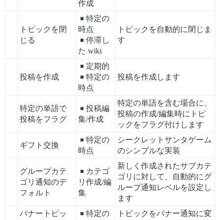
作成
特定の
トピックを閉
時点
トピックを自動的に閉じま
じる
停滞し
す
た wiki
定期的
投稿を作成
特定の
投稿を作成します
時点
特定の単語を含む場合に、
特定の単語で
投稿編
投稿の作成/編集時にトピ
投稿をフラグ
集/作成
ックをフラグ付けします
特定の
シークレットサンタゲーム
ギフト交換
時点
のシンプルな実装
新しく作成されたサブカテ
グループカテ
カテゴ
ゴリに対して、自動的にグ
ゴリ通知のデ
リ作成/編
ループ通知レベルを設定し
フォルト
集
ます
バナートピッ
特定の
トピックをバナー通知に変