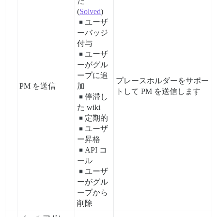
た
(
Solved
)
ユーザ
ーバッジ
付与
ユーザ
ーがグル
ープに追
プレースホルダーをサポー
PM を送信
加
トして PM を送信します
停滞し
た wiki
定期的
ユーザ
ー昇格
API コ
ール
ユーザ
ーがグル
ープから
削除