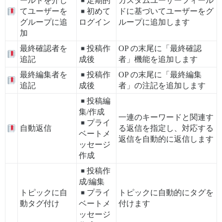
ールドを介し
定期的
カスタムユーザーフィール
てユーザーを
初めて
ドに基づいてユーザーをグ
グループに追
ログイン
ループに追加します
加
最終確認者を
投稿作
OP の末尾に「最終確認
追記
成後
者」機能を追加します
最終編集者を
投稿作
OP の末尾に「最終編集
追記
成後
者」の注記を追加します
投稿編
集/作成
一連のキーワードと関連す
プライ
自動返信
る返信を指定し、対応する
ベートメ
返信を自動的に返信します
ッセージ
作成
投稿作
成/編集
トピックに自
プライ
トピックに自動的にタグを
動タグ付け
ベートメ
付けます
ッセージ