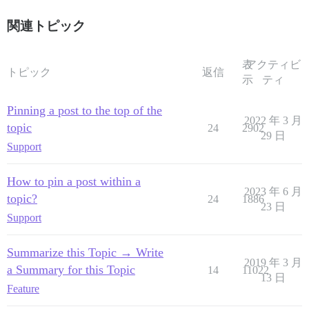
関連トピック
表
アクティビ
トピック
返信
示
ティ
Pinning a post to the top of the
2022 年 3 月
topic
24
2902
29 日
Support
How to pin a post within a
2023 年 6 月
topic?
24
1886
23 日
Support
Summarize this Topic → Write
2019 年 3 月
a Summary for this Topic
14
11022
13 日
Feature