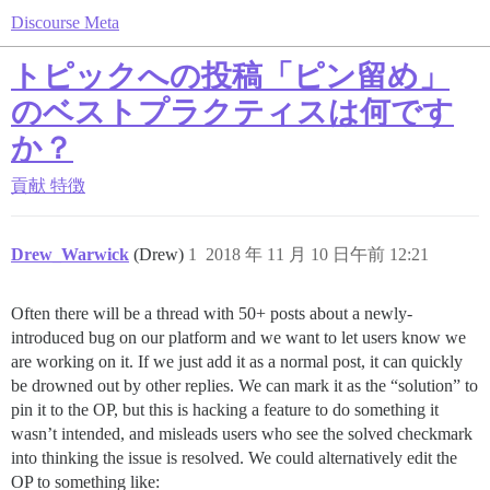
Discourse Meta
トピックへの投稿「ピン留め」
のベストプラクティスは何です
か？
貢献
特徴
Drew_Warwick
(Drew)
1
2018 年 11 月 10 日午前 12:21
Often there will be a thread with 50+ posts about a newly-
introduced bug on our platform and we want to let users know we
are working on it. If we just add it as a normal post, it can quickly
be drowned out by other replies. We can mark it as the “solution” to
pin it to the OP, but this is hacking a feature to do something it
wasn’t intended, and misleads users who see the solved checkmark
into thinking the issue is resolved. We could alternatively edit the
OP to something like: