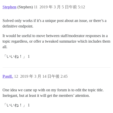
Stephen
(Stephen)
11
2019 年 3 月 5 日午前 5:12
Solved only works if it’s a unique post about an issue, or there’s a
definitive endpoint.
It would be useful to move between staff/moderator responses in a
topic regardless, or offer a tweaked summarize which includes them
all.
「いいね！」 1
PaulL
12
2019 年 3 月 14 日午後 2:45
One idea we came up with on my forum is to edit the topic title.
Inelegant, but at least it will get the members’ attention.
「いいね！」 1