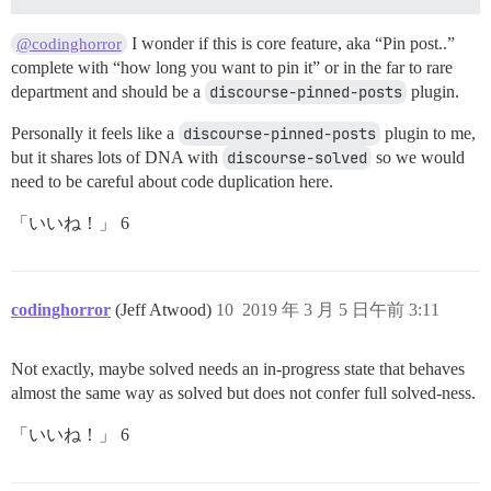
I wonder if this is core feature, aka “Pin post..”
@codinghorror
complete with “how long you want to pin it” or in the far to rare
department and should be a
discourse-pinned-posts
plugin.
Personally it feels like a
discourse-pinned-posts
plugin to me,
but it shares lots of DNA with
discourse-solved
so we would
need to be careful about code duplication here.
「いいね！」 6
codinghorror
(Jeff Atwood)
10
2019 年 3 月 5 日午前 3:11
Not exactly, maybe solved needs an in-progress state that behaves
almost the same way as solved but does not confer full solved-ness.
「いいね！」 6