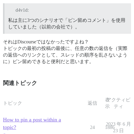
d4v1d:
私は主に3つのシナリオで「ピン留めコメント」を使用
していました（以前の会社で）。
それはDiscourseではなかったですよね？
トピックの最初の投稿の最後に、任意の数の返信を（実際
の返信へのリンクとして、スレッドの順序を乱さないよう
に）ピン留めできると便利だと思います。
関連トピック
表
アクティビ
トピック
返信
示
ティ
How to pin a post within a
2023 年 6 月
topic?
24
1886
23 日