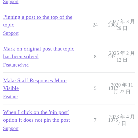
Support
Pinning a post to the top of the
2022 年 3 月
topic
24
2902
29 日
Support
Mark on original post that topic
2025 年 2 月
has been solved
8
597
12 日
Feature
solved
Make Staff Responses More
2020 年 11
Visible
5
1012
月 22 日
Feature
When I click on the 'pin post'
2023 年 4 月
option it does not pin the post
7
1075
7 日
Support