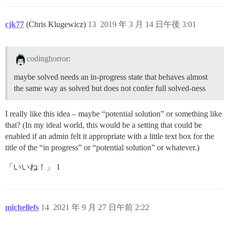
cjk77
(Chris Klugewicz)
13
2019 年 3 月 14 日午後 3:01
codinghorror:
maybe solved needs an in-progress state that behaves almost
the same way as solved but does not confer full solved-ness
I really like this idea – maybe “potential solution” or something like
that? (In my ideal world, this would be a setting that could be
enabled if an admin felt it appropriate with a little text box for the
title of the “in progress” or “potential solution” or whatever.)
「いいね！」 1
michellefs
14
2021 年 9 月 27 日午前 2:22