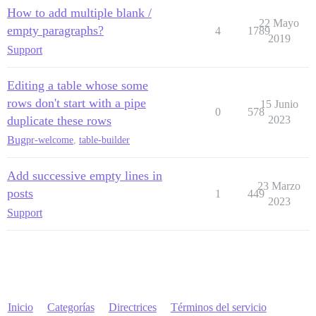
How to add multiple blank /
22 Mayo
empty paragraphs?
4
1789
2019
Support
Editing a table whose some
rows don't start with a pipe
15 Junio
0
578
duplicate these rows
2023
Bug
pr-welcome
,
table-builder
Add successive empty lines in
23 Marzo
posts
1
449
2023
Support
Inicio
Categorías
Directrices
Términos del servicio