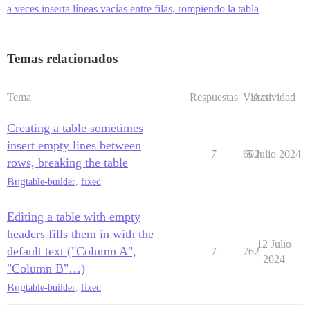
a veces inserta líneas vacías entre filas, rompiendo la tabla
Temas relacionados
Tema
Respuestas
Vistas
Actividad
Creating a table sometimes
insert empty lines between
7
602
5 Julio 2024
rows, breaking the table
Bug
table-builder
,
fixed
Editing a table with empty
headers fills them in with the
12 Julio
default text ("Column A",
7
762
2024
"Column B"…)
Bug
table-builder
,
fixed