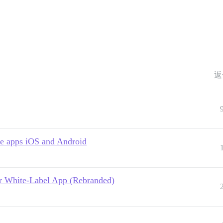
返
ve apps iOS and Android
ur White-Label App (Rebranded)