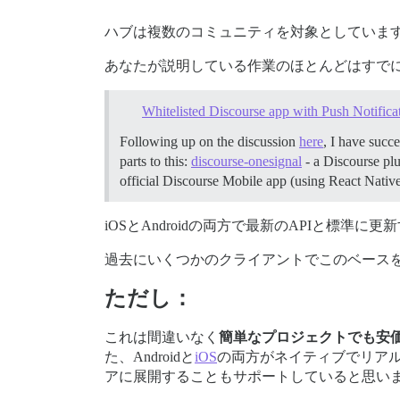
ハブは複数のコミュニティを対象としていま
あなたが説明している作業のほとんどはすで
Whitelisted Discourse app with Push Notifica
Following up on the discussion
here
, I have succ
parts to this:
discourse-onesignal
- a Discourse pl
official Discourse Mobile app (using React Native)
iOSとAndroidの両方で最新のAPIと標準に
過去にいくつかのクライアントでこのベース
ただし：
これは間違いなく
簡単なプロジェクトでも安
た、Androidと
iOS
の両方がネイティブでリア
アに展開することもサポートしていると思い