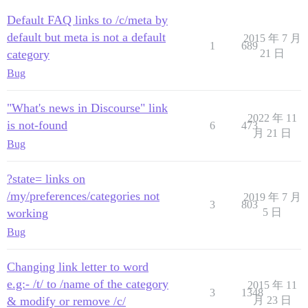
Default FAQ links to /c/meta by
default but meta is not a default
2015 年 7 月
1
689
category
21 日
Bug
"What's news in Discourse" link
2022 年 11
is not-found
6
473
月 21 日
Bug
?state= links on
/my/preferences/categories not
2019 年 7 月
3
803
working
5 日
Bug
Changing link letter to word
e.g:- /t/ to /name of the category
2015 年 11
3
1348
& modify or remove /c/
月 23 日