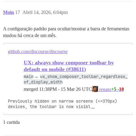
Moin
17
Abril 14, 2026, 6:04pm
A configuração padrão para ocultar/mostrar a barra de ferramentas
mudou há cerca de um mês.
github.com/discourse/discourse
UX: always show composer toolbar by
default on mobile (#38611)
main
ux_show_composer_toolbar_regardless_
←
of_display_width
merged
11:38PM - 15 Mar 26 UTC
+5
-10
renato
Previously hidden on narrow screens (<=370px) 
devices, the toolbar is now visibl
…
1 curtida