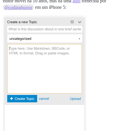
editor móvel há 10 anos, mas há uma
aqui
fornecida por
em um iPhone 5:
@codinghorror