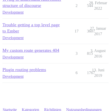
28. Februar
structure of discourse
2
544
2022
Development
Trouble getting a top level page
27. Januar
to Ember
17
3607
2017
Development
My custom route generates 404
3. August
3
815
2016
Development
Plugin routing problems
13. Juni
6
1767
2019
Development
Startseite
Kategorien
Richtlinien
Nutzungsbedingungen