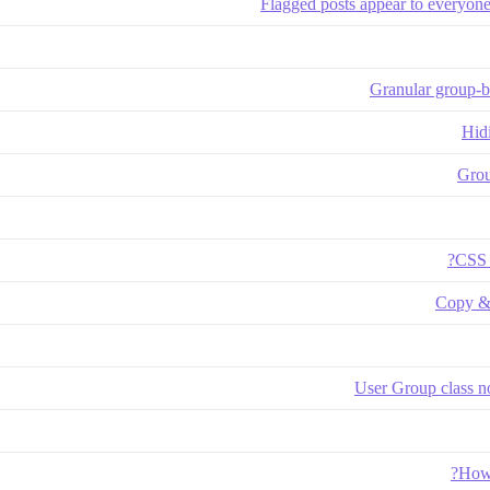
Flagged posts appear to everyone
Granular group-b
Hid
Grou
CSS 
Copy & 
User Group class no
How 