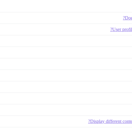
Doe
User profi
Display different cont