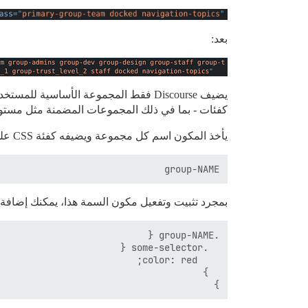
بعد:
كفئات - بما في ذلك المجموعات المضمنة مثل مستوى
يأخذ المكون اسم كل مجموعة ويضيفه كفئة CSS على هذا النحو
group-NAME

بمجرد تثبيت وتفعيل مكون السمة هذا، يمكنك إضافة CSS إلى السمة الخاصة بك تستهدف مجموعات معينة على هذا النح
}
