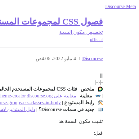
Discourse Meta
فصول CSS لمجموعات المستخدم الحالي
تخصيص
مكون السمة
official
Discourse
1
4 مايو 2022، 4:06ص
|||
-|-|-|
|
ملخص
|
فئات CSS لمجموعات المستخدم الحالي
|
|
معاينة
|
معاينة على theme-creator.discourse.org
|
رابط المستودع
|
urse-groups-css-classes-in-body
|
جديد في سمات Discourse؟
|
دليل المبتدئين لاستخدا
تثبيت مكون السمة هذا
قبل: