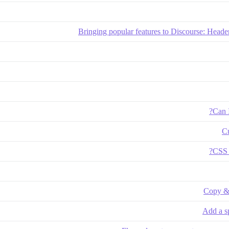
Bringing popular features to Discourse: Heade
Can I
Cu
CSS 
Copy & 
Add a sp