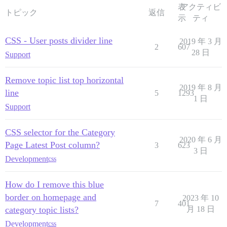
表
アクティビ
トピック
返信
示
ティ
CSS - User posts divider line
2019 年 3 月
2
607
28 日
Support
Remove topic list top horizontal
2019 年 8 月
line
5
1293
1 日
Support
CSS selector for the Category
2020 年 6 月
Page Latest Post column?
3
623
3 日
Development
css
How do I remove this blue
border on homepage and
2023 年 10
7
401
category topic lists?
月 18 日
Development
css