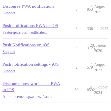
Discourse PWA notifications
6. August
3
953
2021
Support
Push notifications PWA or iOS
6
334
14. Juli 2025
Feature
pwa
,
push-notifications
Push Notifications on iOS
20. Januar
9
3125
2020
Support
Push notification settings - iOS
4. August
2
579
2023
Support
Discourse now works as a PWA
31. Oktober
in iOS
50
8592
2024
Announcements
pwa
,
new-feature