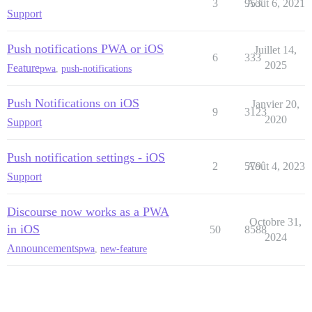
3
953
Août 6, 2021
Support
Push notifications PWA or iOS
Juillet 14,
6
333
2025
Feature
pwa
,
push-notifications
Push Notifications on iOS
Janvier 20,
9
3123
2020
Support
Push notification settings - iOS
2
579
Août 4, 2023
Support
Discourse now works as a PWA
Octobre 31,
in iOS
50
8588
2024
Announcements
pwa
,
new-feature