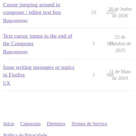
Cursor jumping around in
30 de Junho
composer / editor text box
23
2527
de 2026
Bug
composer
Text cursor jumps to the end of
22 de
the Composer
5
195
Outubro de
2025
Bug
composer
Issue writing messages or topics
11 de Maio
in Firefox
1
568
de 2019
UX
Início
Categorias
Diretrizes
Termos de Serviço
Política de Privacidade