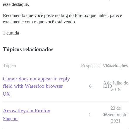
esse destaque.
Recomendo que você poste no bug do Firefox que linkei, parece
exatamente com o que você está vendo.
1 curtida
Tópicos relacionados
Tópico
Respostas
Visualizações
Atividade
Cursor does not appear in reply
3 de Julho de
field with Waterfox browser
6
1210
2019
UX
23 de
Arrow keys in Firefox
5
623
Setembro de
Support
2021