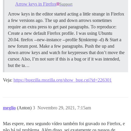
Arrow keys in Firefox
Support
Arrow keys in the editor started acting a little strange in Firefox
a few versions ago. The up and down arrows sometimes
require an extra press to get past paragraphs. To reproduce:
Create a new default Firefox profile. I was using Ubuntu
20.04. firefox --new-instance --profile $(mktemp -d) & Start a
new forum post. Make a few paragraphs. Push the up and
down arrow keys and watch for keypresses that don’t move the
cursor. Also, I’m not sure if this is a bug or if it was intended,
but the ta…
Veja:
https://bugzilla.mozilla.org/show_bug.cgi?id=226301
meglio
(Anton)
3
Novembro 29, 2021, 7:15am
Mas espere, meu segundo vídeo também foi gravado no Firefox, e
não há tal problema. Além disso, sei exatamente os passos de