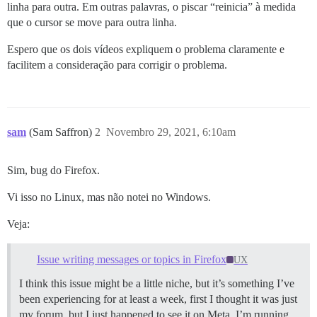
linha para outra. Em outras palavras, o piscar “reinicia” à medida
que o cursor se move para outra linha.
Espero que os dois vídeos expliquem o problema claramente e
facilitem a consideração para corrigir o problema.
sam
(Sam Saffron)
2
Novembro 29, 2021, 6:10am
Sim, bug do Firefox.
Vi isso no Linux, mas não notei no Windows.
Veja:
Issue writing messages or topics in Firefox
UX
I think this issue might be a little niche, but it’s something I’ve
been experiencing for at least a week, first I thought it was just
my forum, but I just happened to see it on Meta. I’m running