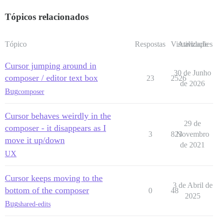
Tópicos relacionados
Tópico
Respostas
Visualizações
Atividade
Cursor jumping around in
30 de Junho
composer / editor text box
23
2526
de 2026
Bug
composer
Cursor behaves weirdly in the
29 de
composer - it disappears as I
3
823
Novembro
move it up/down
de 2021
UX
Cursor keeps moving to the
3 de Abril de
bottom of the composer
0
48
2025
Bug
shared-edits