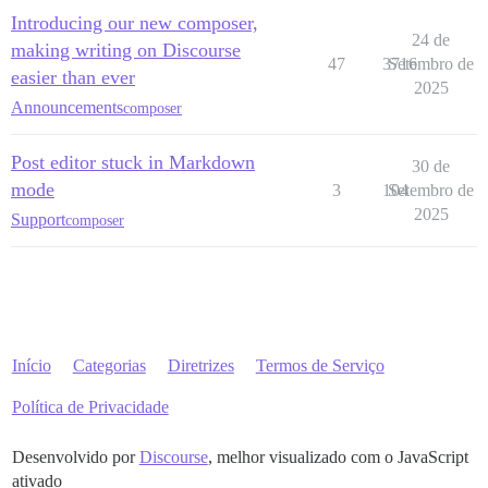
Introducing our new composer,
24 de
making writing on Discourse
47
3716
Setembro de
easier than ever
2025
Announcements
composer
Post editor stuck in Markdown
30 de
mode
3
104
Setembro de
2025
Support
composer
Início
Categorias
Diretrizes
Termos de Serviço
Política de Privacidade
Desenvolvido por
Discourse
, melhor visualizado com o JavaScript
ativado